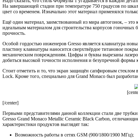
Надо сказать, что стиль Формулы 1 угадывается в каждой дета
На завершающей стадии при температуре 750 градусов по шкал
цвет со временем. Изначально этот материал применялся толь
Ещё один материал, заимствованный из мира автогонок, – это 
идеальным материалом для строительства корпусов гоночных б
прочность.
Особой гордостью инженеров Gresso является клавиатура новы
пластину клавиатуры наносится сверхтвёрдое титановое покры
механическим повреждениям. Цифры и буквы вырезаны лазеро
добиться высокой точности исполнения и безупречной формы 
Стоит отметить и то, что экран защищён сапфировым стеклом 
Lock. Кроме того, специально для Grand Monaco был разработ
[cente
[/center]
Первыми представителями данной коллекции стали две трубки с
Gresso Grand Monaco Metallic Ceramic Black Carbon, отличаю
характеристики продуктов выглядят так:
Возможность работы в сетях GSM (900/1800/1900 МГц);