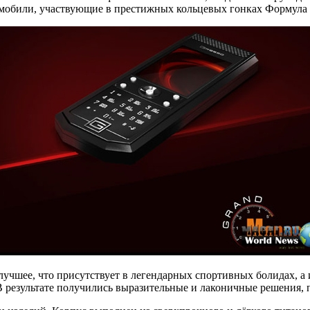
омобили, участвующие в престижных кольцевых гонках Формула 
ё лучшее, что присутствует в легендарных спортивных болидах,
результате получились выразительные и лаконичные решения, п