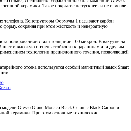
вого сплава, специально разработанного для компании Gresso.
логичной керамики. Такое покрытие не тускнеет и не изменяет
елях телефона. Конструкторы Формулы 1 называют карбон
ю форму, сохраняя при этом жёсткость и невероятную
листа полированной стали толщиной 100 микрон. В вакууме на
й цвет и высокую степень стойкости к царапинам или другим
применением технологии прецизионного точения, позволяющей
атарейного отсека используется особый магнитный замок Smart
кции.
модели Gresso Grand Monaco Black Ceramic Black Carbon и
гичной керамики. При этом основные технические