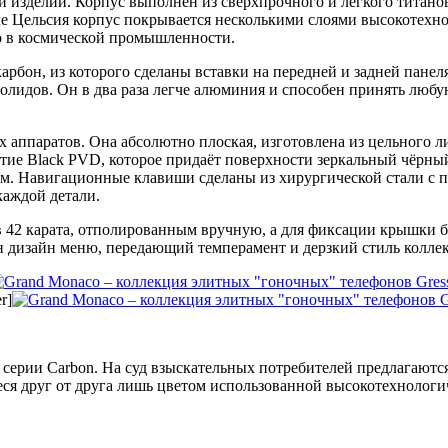
ли изделий. Корпус выполнен из сверхпрочного и лёгкого титано
е Цельсия корпус покрывается несколькими слоями высокотехно
ко в космической промышленности.
карбон, из которого сделаны вставки на передней и задней пан
олидов. Он в два раза легче алюминия и способен принять любу
х аппаратов. Она абсолютно плоская, изготовлена из цельного 
тие Black PVD, которое придаёт поверхности зеркальный чёрны
м. Навигационные клавиши сделаны из хирургической стали с 
каждой детали.
в 42 карата, отполированным вручную, а для фиксации крышки б
ан дизайн меню, передающий темперамент и дерзкий стиль колле
r]
ерии Carbon. На суд взыскательных потребителей предлагаются 
щиеся друг от друга лишь цветом использованной высокотехноло