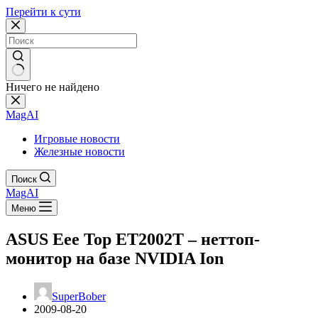
Перейти к сути
Ничего не найдено
MagAI
Игровые новости
Железные новости
Поиск
MagAI
Меню
ASUS Eee Top ET2002T – неттоп-
монитор на базе NVIDIA Ion
SuperBober
2009-08-20