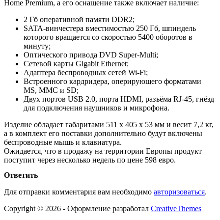
Home Premium, а его оснащение также включает наличие:
2 Гб оперативной памяти DDR2;
SATA-винчестера вместимостью 250 Гб, шпиндель
которого вращается со скоростью 5400 оборотов в
минуту;
Оптического привода DVD Super-Multi;
Сетевой карты Gigabit Ethernet;
Адаптера беспроводных сетей Wi-Fi;
Встроенного кардридера, оперирующего форматами
MS, MMC и SD;
Двух портов USB 2.0, порта HDMI, разъёма RJ-45, гнёзд
для подключения наушников и микрофона.
Изделие обладает габаритами 511 х 405 х 53 мм и весит 7,2 кг,
а в комплект его поставки дополнительно будут включены
беспроводные мышь и клавиатура.
Ожидается, что в продажу на территории Европы продукт
поступит через несколько недель по цене 598 евро.
Ответить
Для отправки комментария вам необходимо
авторизоваться
.
Copyright © 2026 - Оформление разработал
CreativeThemes